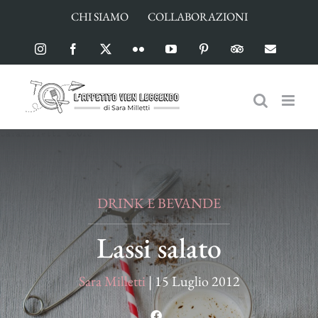
Salta
CHI SIAMO
COLLABORAZIONI
al
contenuto
Instagram
Facebook
X
Flickr
YouTube
Pinterest
TripAdvisor
Email
DRINK E BEVANDE
Lassi salato
Sara Milletti
|
15 Luglio 2012