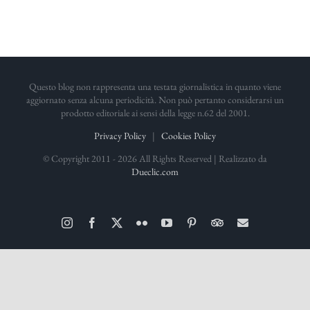
Questo blog non rappresenta una testata giornalistica in quanto viene
aggiornato senza alcuna periodicità. Non può pertanto considerarsi un
prodotto editoriale ai sensi della legge n.62 del 2001.
Privacy Policy
|
Cookies Policy
© Copyright 2011 -
2026 All Rights Reserved | Realizzato da
Dueclic.com
Instagram
Facebook
X
Flickr
YouTube
Pinterest
TripAdvisor
Email