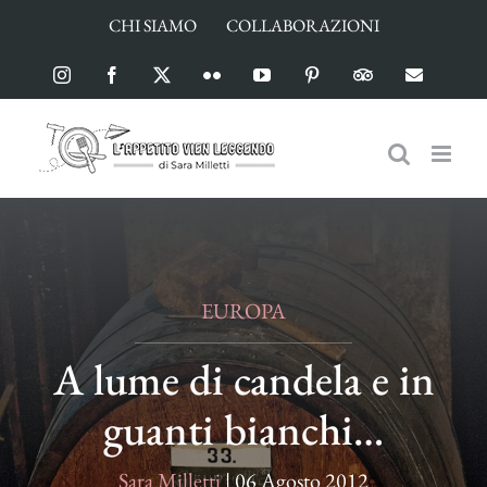
Salta
CHI SIAMO
COLLABORAZIONI
al
contenuto
Instagram
Facebook
X
Flickr
YouTube
Pinterest
TripAdvisor
Email
EUROPA
A lume di candela e in
guanti bianchi…
Sara Milletti
|
06 Agosto 2012