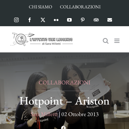
Salta
CHI SIAMO
COLLABORAZIONI
al
contenuto
Instagram
Facebook
X
Flickr
YouTube
Pinterest
TripAdvisor
Email
COLLABORAZIONI
Hotpoint – Ariston
Sara Milletti
|
02 Ottobre 2013