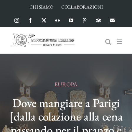
Salta
CHI SIAMO
COLLABORAZIONI
al
contenuto
Instagram
Facebook
X
Flickr
YouTube
Pinterest
TripAdvisor
Email
EUROPA
Dove mangiare a Parigi
[dalla colazione alla cena
passando per il pranzo e