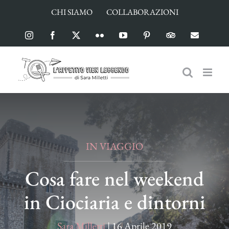
Salta
CHI SIAMO
COLLABORAZIONI
al
contenuto
Instagram
Facebook
X
Flickr
YouTube
Pinterest
TripAdvisor
Email
IN VIAGGIO
Cosa fare nel weekend
in Ciociaria e dintorni
Sara Milletti
|
16 Aprile 2019