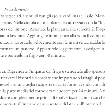
Procedimento
to setacciati, i semi di vaniglia (o la vanillina) e il sale. Mes
o bene. Nella ciotola di una planetaria attrezzata con la “fog
orza del limone. Azionate la planetaria alla velocità 2. Do
uate a lavorare. Aggiungete infine poco alla volta il compos
pianatoia, lavoratelo velocemente con le mani senza scaldarl
formate un panetto. Appiattitelo leggermente, avvolgetelo
nte e ponetelo in frigo per 30 minuti.
tica. Riprendete l’impasto dal frigo e stendetelo allo spessor
ricavate i biscotti e ricordate che impastando i ritagli si po
nestrelli su una teglia ricoperta di carta forno avendo cura di
 nella parte media del forno e fate cuocere per 24 minuti. A f
ffreddare completamente prima di spolverizzarli con lo zucch
conservati all’interno di una scatola di latta o all’interno di