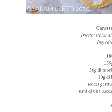
Canestre
(ricetta tipica d
Ingredie
18
135g
36g di tuorl
10g di 
scorza gratt
semi di una bacca 