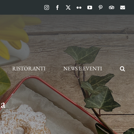
Instagram
Facebook
X
Flickr
YouTube
Pinterest
TripAdvis
Ema
RISTORANTI
NEWS E EVENTI
la