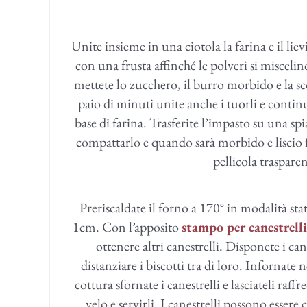
Unite insieme in una ciotola la farina e il lievi
con una frusta affinché le polveri si miscelin
mettete lo zucchero, il burro morbido e la sc
paio di minuti unite anche i tuorli e contin
base di farina. Trasferite l’impasto su una s
compattarlo e quando sarà morbido e liscio 
pellicola traspare
Preriscaldate il forno a 170° in modalità sta
1cm. Con l’apposito
stampo per canestrelli
ottenere altri canestrelli. Disponete i ca
distanziare i biscotti tra di loro. Infornate
cottura sfornate i canestrelli e lasciateli ra
velo e servirli. I canestrelli possono essere 