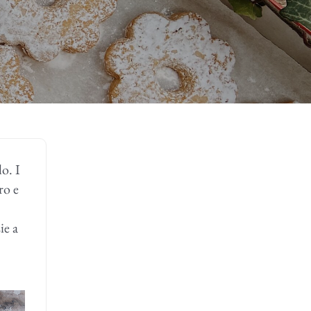
lo. I
ro e
ie a