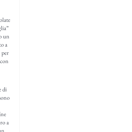
colate
lia”
po un
to a
o per
 con
e di
ssono
ine
ero a
 un