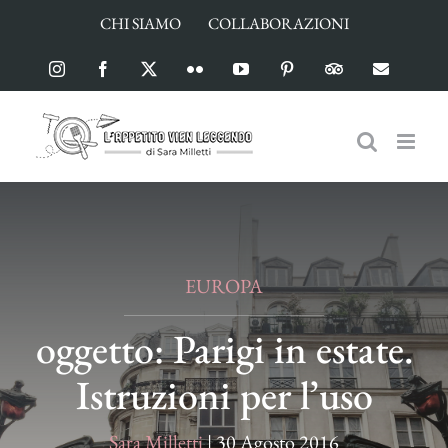
Salta
CHI SIAMO
COLLABORAZIONI
al
contenuto
Instagram
Facebook
X
Flickr
YouTube
Pinterest
TripAdvisor
Email
EUROPA
oggetto: Parigi in estate.
Istruzioni per l’uso
Sara Milletti
|
30 Agosto 2016