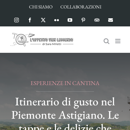
Salta
CHI SIAMO
COLLABORAZIONI
al
contenuto
Instagram
Facebook
X
Flickr
YouTube
Pinterest
TripAdvisor
Email
ESPERIENZE IN CANTINA
Itinerario di gusto nel
Piemonte Astigiano. Le
tappe e le delizie che