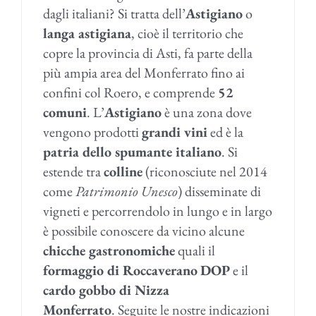
dagli italiani? Si tratta dell’
Astigiano
o
langa astigiana
, cioè il territorio che
copre la provincia di Asti, fa parte della
più ampia area del Monferrato fino ai
confini col Roero, e comprende
52
comuni
. L’
Astigiano
è una zona dove
vengono prodotti
grandi vini
ed è la
patria dello spumante italiano
. Si
estende tra
colline
(riconosciute nel 2014
come
Patrimonio Unesco
) disseminate di
vigneti e percorrendolo in lungo e in largo
è possibile conoscere da vicino alcune
chicche gastronomiche
quali il
formaggio di Roccaverano
DOP
e il
cardo gobbo di Nizza
Monferrato
.
Seguite le nostre indicazioni